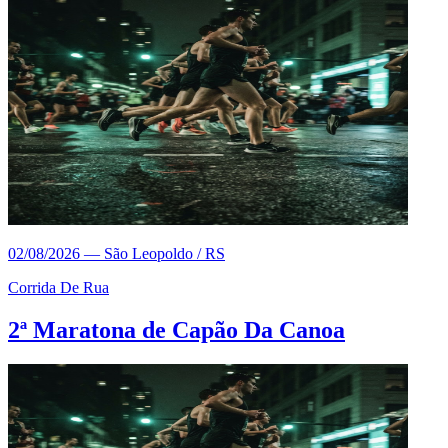
02/08/2026
—
São Leopoldo / RS
Corrida De Rua
2ª Maratona de Capão Da Canoa