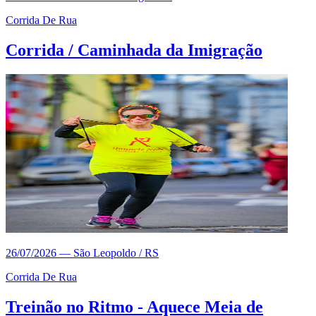
Corrida De Rua
Corrida / Caminhada da Imigração
26/07/2026
—
São Leopoldo / RS
Corrida De Rua
Treinão no Ritmo - Aquece Meia de