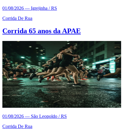
01/08/2026
—
Igrejinha / RS
Corrida De Rua
Corrida 65 anos da APAE
01/08/2026
—
São Leopoldo / RS
Corrida De Rua