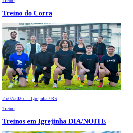
Treino
Treino do Corra
25/07/2026
—
Igrejinha / RS
Treino
Treinos em Igrejinha DIA/NOITE