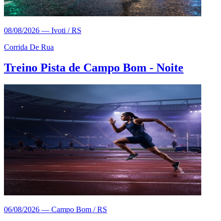
08/08/2026
—
Ivoti / RS
Corrida De Rua
Treino Pista de Campo Bom - Noite
06/08/2026
—
Campo Bom / RS