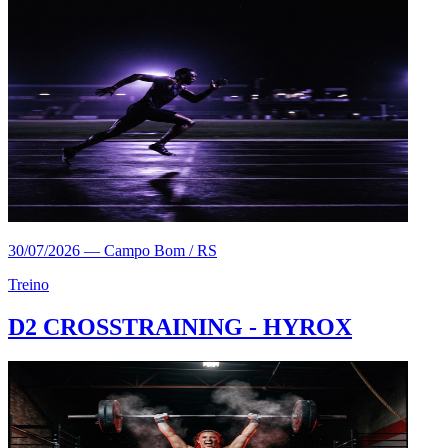
30/07/2026
—
Campo Bom / RS
Treino
D2 CROSSTRAINING - HYROX