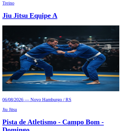
Treino
Jiu Jitsu Equipe A
06/08/2026
—
Novo Hamburgo / RS
Jiu Jitsu
Pista de Atletismo - Campo Bom -
Domingo