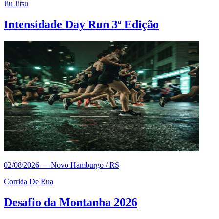
Jiu Jitsu
Intensidade Day Run 3ª Edição
02/08/2026
—
Novo Hamburgo / RS
Corrida De Rua
Desafio da Montanha 2026