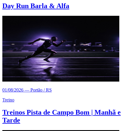
Day Run Barla & Alfa
01/08/2026
—
Portão / RS
Treino
Treinos Pista de Campo Bom | Manhã e
Tarde