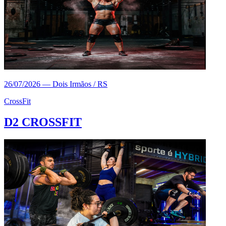
26/07/2026
—
Dois Irmãos / RS
CrossFit
D2 CROSSFIT