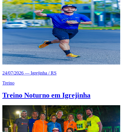
24/07/2026
—
Igrejinha / RS
Treino
Treino Noturno em Igrejinha