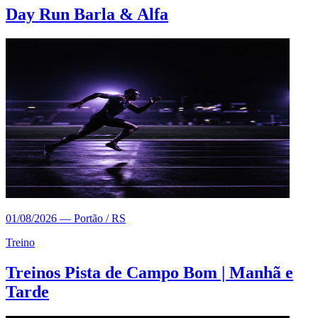
Day Run Barla & Alfa
01/08/2026
—
Portão / RS
Treino
Treinos Pista de Campo Bom | Manhã e
Tarde