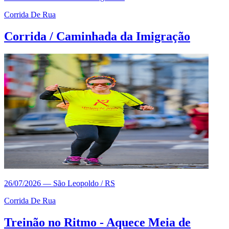
Corrida De Rua
Corrida / Caminhada da Imigração
26/07/2026
—
São Leopoldo / RS
Corrida De Rua
Treinão no Ritmo - Aquece Meia de