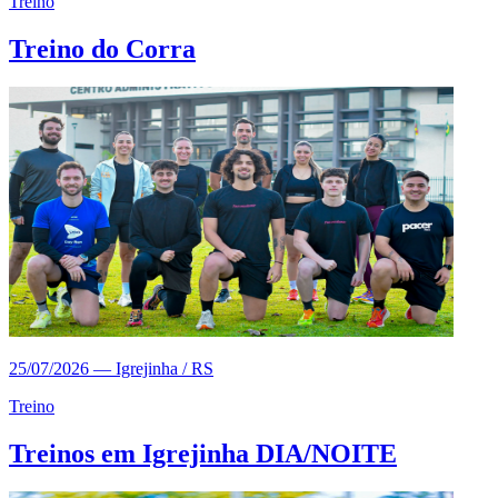
Treino
Treino do Corra
25/07/2026
—
Igrejinha / RS
Treino
Treinos em Igrejinha DIA/NOITE