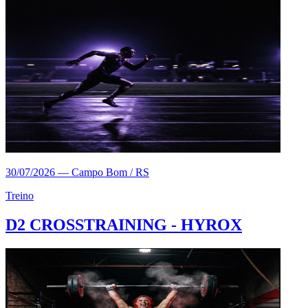
30/07/2026
—
Campo Bom / RS
Treino
D2 CROSSTRAINING - HYROX