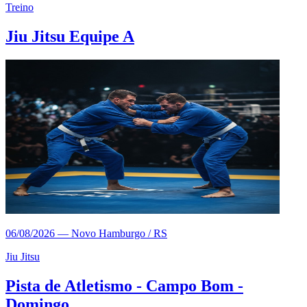
Treino
Jiu Jitsu Equipe A
06/08/2026
—
Novo Hamburgo / RS
Jiu Jitsu
Pista de Atletismo - Campo Bom -
Domingo