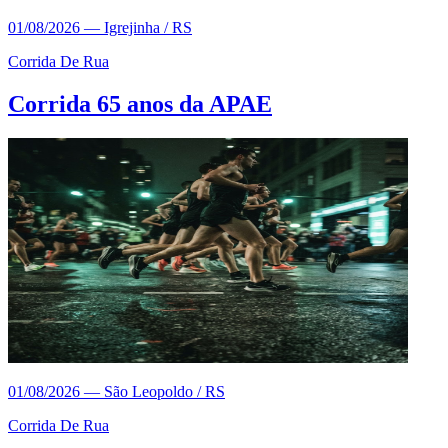
01/08/2026
—
Igrejinha / RS
Corrida De Rua
Corrida 65 anos da APAE
01/08/2026
—
São Leopoldo / RS
Corrida De Rua