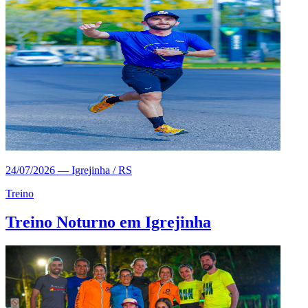
24/07/2026
—
Igrejinha / RS
Treino
Treino Noturno em Igrejinha