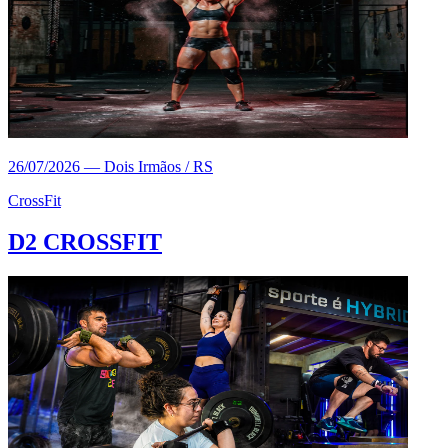
26/07/2026
—
Dois Irmãos / RS
CrossFit
D2 CROSSFIT