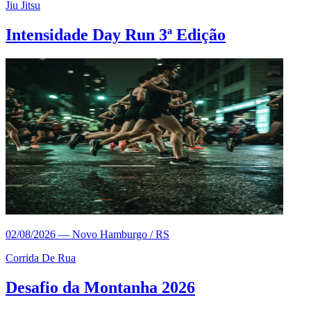
Jiu Jitsu
Intensidade Day Run 3ª Edição
02/08/2026
—
Novo Hamburgo / RS
Corrida De Rua
Desafio da Montanha 2026