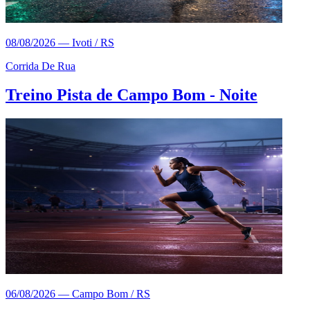
08/08/2026
—
Ivoti / RS
Corrida De Rua
Treino Pista de Campo Bom - Noite
06/08/2026
—
Campo Bom / RS