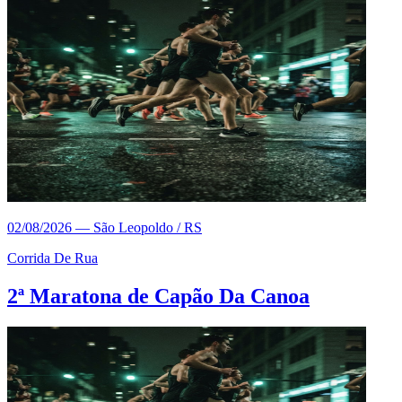
02/08/2026
—
São Leopoldo / RS
Corrida De Rua
2ª Maratona de Capão Da Canoa