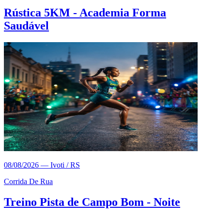
Rústica 5KM - Academia Forma
Saudável
08/08/2026
—
Ivoti / RS
Corrida De Rua
Treino Pista de Campo Bom - Noite