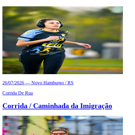
26/07/2026
—
Novo Hamburgo / RS
Corrida De Rua
Corrida / Caminhada da Imigração