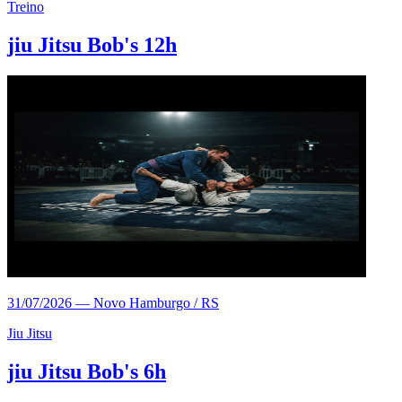
Treino
jiu Jitsu Bob's 12h
31/07/2026
—
Novo Hamburgo / RS
Jiu Jitsu
jiu Jitsu Bob's 6h