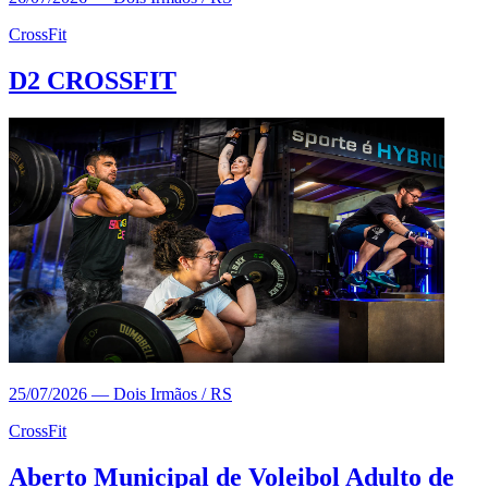
CrossFit
D2 CROSSFIT
25/07/2026
—
Dois Irmãos / RS
CrossFit
Aberto Municipal de Voleibol Adulto de