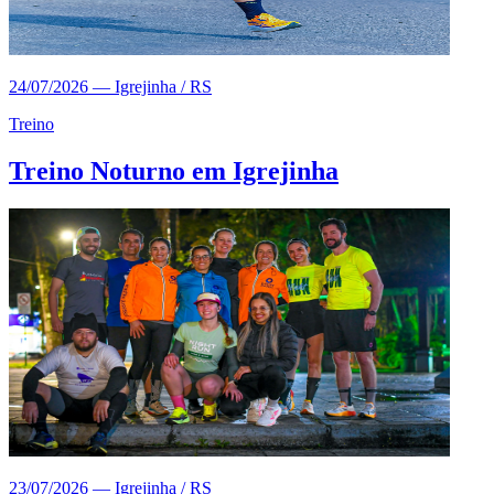
24/07/2026
—
Igrejinha / RS
Treino
Treino Noturno em Igrejinha
23/07/2026
—
Igrejinha / RS