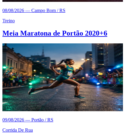
08/08/2026
—
Campo Bom / RS
Treino
Meia Maratona de Portão 2020+6
09/08/2026
—
Portão / RS
Corrida De Rua