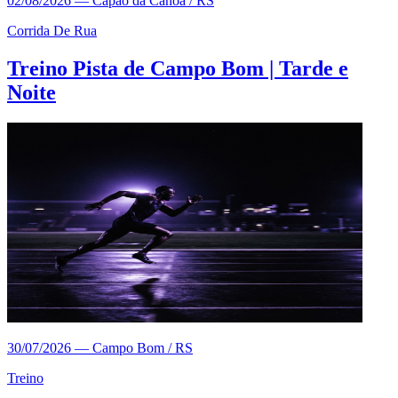
02/08/2026
—
Capão da Canoa / RS
Corrida De Rua
Treino Pista de Campo Bom | Tarde e
Noite
30/07/2026
—
Campo Bom / RS
Treino