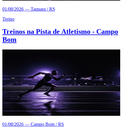
01/08/2026
—
Taquara / RS
Treino
Treinos na Pista de Atletismo - Campo
Bom
01/08/2026
—
Campo Bom / RS