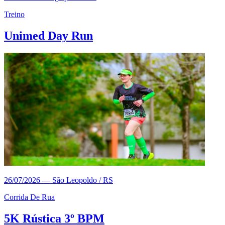
Treino
Unimed Day Run
26/07/2026
—
São Leopoldo / RS
Corrida De Rua
5K Rústica 3º BPM