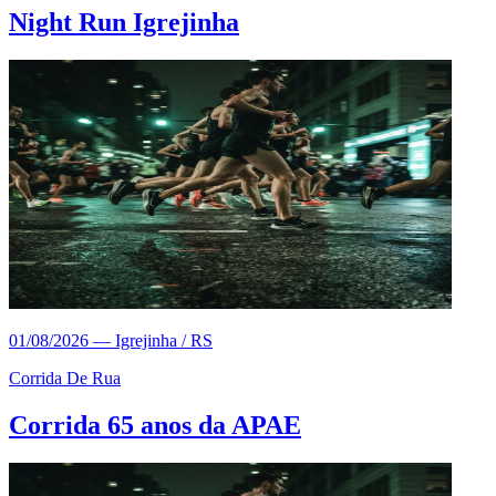
Night Run Igrejinha
01/08/2026
—
Igrejinha / RS
Corrida De Rua
Corrida 65 anos da APAE