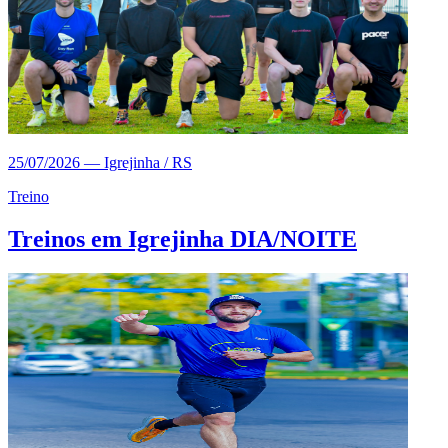
25/07/2026
—
Igrejinha / RS
Treino
Treinos em Igrejinha DIA/NOITE