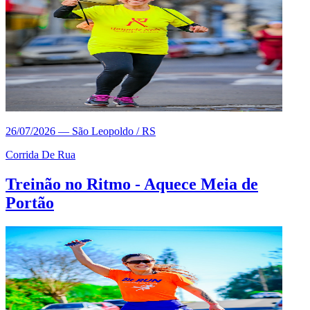
26/07/2026
—
São Leopoldo / RS
Corrida De Rua
Treinão no Ritmo - Aquece Meia de
Portão