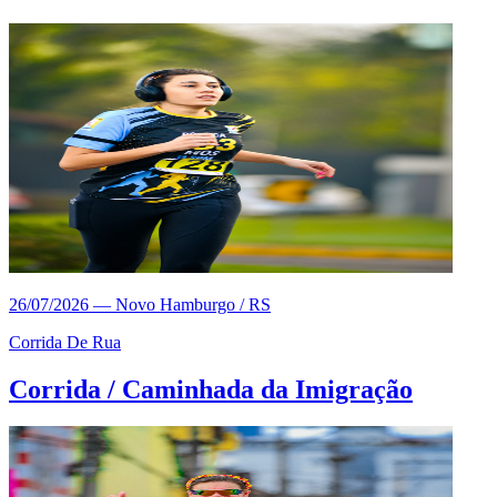
26/07/2026
—
Novo Hamburgo / RS
Corrida De Rua
Corrida / Caminhada da Imigração