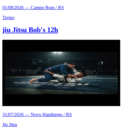
01/08/2026
—
Campo Bom / RS
Treino
jiu Jitsu Bob's 12h
31/07/2026
—
Novo Hamburgo / RS
Jiu Jitsu