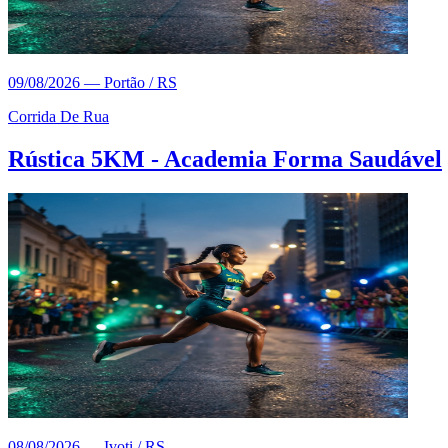
09/08/2026
—
Portão / RS
Corrida De Rua
Rústica 5KM - Academia Forma Saudável
08/08/2026
—
Ivoti / RS