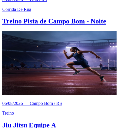
Corrida De Rua
Treino Pista de Campo Bom - Noite
06/08/2026
—
Campo Bom / RS
Treino
Jiu Jitsu Equipe A