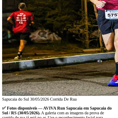
Sapucaia do Sul
30/05/2026
Corrida De Rua
✅ Fotos disponíveis — AVIVA Run Sapucaia em Sapucaia do
Sul / RS (30/05/2026).
A galeria com as imagens da prova de
corrida de rua já está no ar. Use o reconhecimento facial para